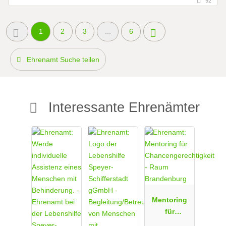
92
1
2
3
...
6
Ehrenamt Suche teilen
Interessante Ehrenämter
Mentoring
für
Chancenger