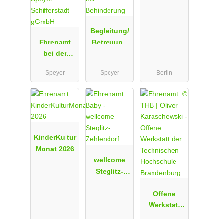
echtigkeit -
Raum
Begleitung/
Brandenbur
Ehrenamt
Betreuung
g
bei der
von
Lebenshilfe
Menschen
Speyer
Speyer
Berlin
Speyer-
mit
Schifferstadt
Behinderun
gGmbH
g
KinderKultur
Monat 2026
wellcome
Steglitz-
Zehlendorf
Offene
Werkstatt
der