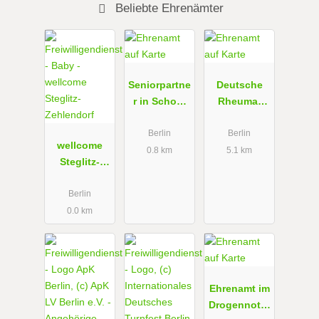
Beliebte Ehrenämter
Seniorpartne
Deutsche
r in School
Rheuma-
Landesverb
Liga Berlin
and Berlin
e.V.
Berlin
Berlin
wellcome
e.V.
0.8 km
5.1 km
Steglitz-
Zehlendorf
Berlin
0.0 km
Ehrenamt im
Drogennotdi