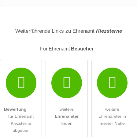
Vorname
Name
Weiterführende Links zu Ehrenamt
Kiezsterne
Für Ehrenamt
Besucher
E-Mail-Adresse (wird nicht veröffentlicht)
Hiermit akzeptiere ich die
AGB
.
Die
Datenschutzerklärung
habe ich zur Kenntnis genommen.
Bewertung
weitere
weitere
öffentliche Frage stellen
Abbrechen
für Ehrenamt
Ehrenämter
Ehrenämter in
Kiezsterne
finden
meiner Nähe
Hinweis:
Bitte beachten Sie, öffentliche Fragen sind
für alle
abgeben
Besucher sichtbar
.