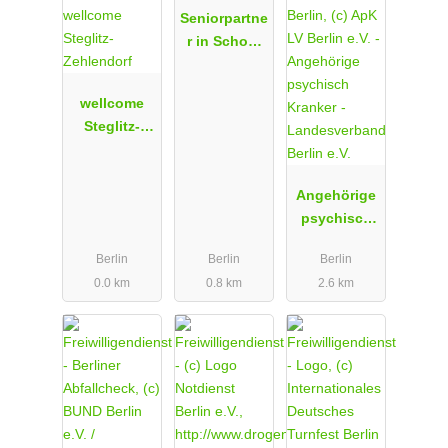
Seniorpartne
r in School
Landesverb
and Berlin
wellcome
e.V.
Steglitz-
Zehlendorf
Angehörige
psychisch
Kranker -
Berlin
Berlin
Berlin
Landesverb
0.0 km
0.8 km
2.6 km
and Berlin
e.V.