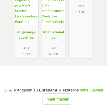
enst
Berlin
4.4 km
Angehörige
International
psychisch
es
Kranker -
Deutsches
Landesverb
Turnfest
Berlin
Berlin
and Berlin
Berlin
2.6 km
5.5 km
e.V.
Alle Angaben zu
Ehrenamt Kiezsterne
ohne Gewähr
Inhalt melden