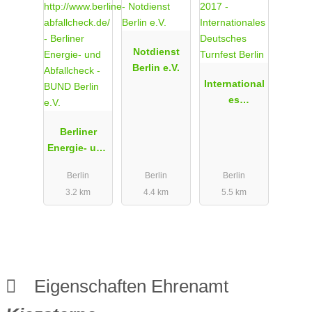
Notdienst
Berlin e.V.
International
es
Deutsches
Berliner
Turnfest
Energie- und
Berlin
Abfallcheck
Berlin
Berlin
Berlin
- BUND
3.2 km
4.4 km
5.5 km
Berlin e.V.
Eigenschaften Ehrenamt