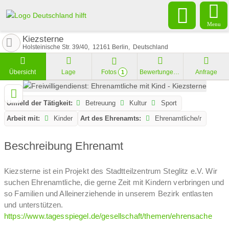
Menu
Kiezsterne
Holsteinische Str. 39/40
12161
Berlin
Deutschland
Übersicht
Lage
Fotos
Bewertungen
Anfrage
1
Umfeld der Tätigkeit:
Betreuung
Kultur
Sport
Arbeit mit:
Kinder
Art des Ehrenamts:
Ehrenamtliche/r
Beschreibung Ehrenamt
Kiezsterne ist ein Projekt des Stadtteilzentrum Steglitz e.V. Wir
suchen Ehrenamtliche, die gerne Zeit mit Kindern verbringen und
so Familien und Alleinerziehende in unserem Bezirk entlasten
und unterstützen.
https://www.tagesspiegel.de/gesellschaft/themen/ehrensache