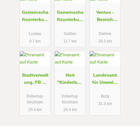
Gemeinscha
Gemeinscha
Ventus -
ftsunterkunf
ftsunterkunf
Bereich
t Luckau
t Zützen -
Kreativ und
Flüchtlingsb
Selbstversor
Luckau
Golßen
Dahme
etreuung
gung
0.7 km
11.7 km
20.5 km
Stadtverwalt
Hort
Landesamt
ung, FB 2,
"Kinderland
für Umwelt -
SG
"
Biosphärenr
Liegenschaf
eservat
Doberlug-
Doberlug-
Burg
Kirchhain
Kirchhain
ten -
Spreewald
31.3 km
25.4 km
24.4 km
Umweltschu
Burg
tz