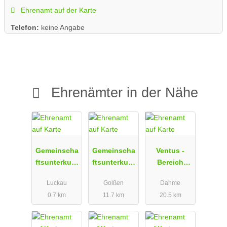
Ehrenamt auf der Karte
Telefon:
keine Angabe
Ehrenämter in der Nähe
Gemeinscha
Gemeinscha
Ventus -
ftsunterkunf
ftsunterkunf
Bereich
t Luckau
t Zützen -
Kreativ und
Luckau
Golßen
Dahme
Flüchtlingsb
Selbstversor
0.7 km
11.7 km
20.5 km
etreuung
gung