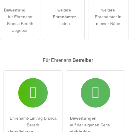
Die
Datenschutzerklärung
habe ich zur Kenntnis genommen.
Bewertung
weitere
weitere
öffentliche Frage stellen
Abbrechen
für Ehrenamt
Ehrenämter
Ehrenämter in
Bianca Bereth
finden
meiner Nähe
Hinweis:
Bitte beachten Sie, öffentliche Fragen sind
für alle
abgeben
Besucher sichtbar
.
Klicken Sie hier um eine
individuelle Frage
an den
Ehrenamt-Eintrag zu stellen
.
Für Ehrenamt
Betreiber
Ehrenamt-Eintrag Bianca
Bewertungen
Bereth
auf der eigenen Seite
aktualisieren
einbinden