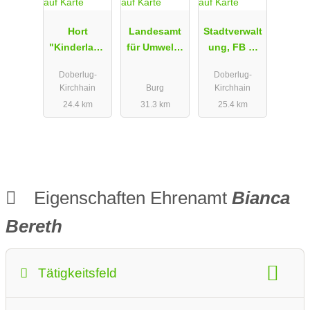
Hort
Landesamt
Stadtverwalt
"Kinderland
für Umwelt -
ung, FB 2,
"
Biosphärenr
SG
Doberlug-
Doberlug-
eservat
Liegenschaf
Kirchhain
Burg
Kirchhain
Spreewald
ten -
24.4 km
31.3 km
25.4 km
Burg
Umweltschu
tz
Eigenschaften Ehrenamt
Bianca
Bereth
Tätigkeitsfeld
Umfeld der Tätigkeit