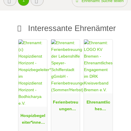
1
Ehrenamt Suche teilen
Interessante Ehrenämter
Ferienbetreu
Ehrenamtlic
ungen
hes
Hospizbegel
(Sommer/Her
Engagement
eiter*innen
bst)
im DRK
im
Kreisverban