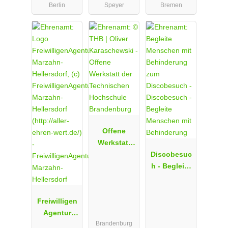
Berlin
Speyer
Bremen
Hospizdiens
d Bremen
t Horizont -
e.V.
Bodhicharya
e.V.
Offene
Werkstatt
der
Discobesuc
Technischen
h - Begleite
Hochschule
Menschen
Brandenbur
mit
Freiwilligen
g
Behinderun
Agentur
g
Brandenburg
Marzahn-