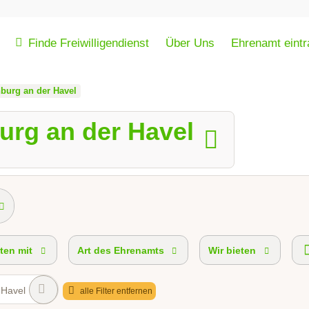
Finde Freiwilligendienst
Über Uns
Ehrenamt eint
burg an der Havel
urg an der Havel
ten mit
Art des Ehrenamts
Wir bieten
 Havel
alle Filter entfernen