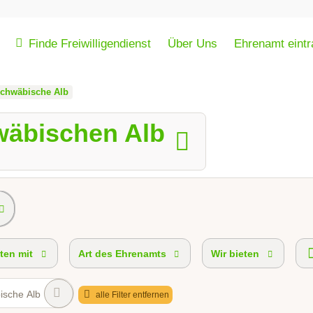
Finde Freiwilligendienst
Über Uns
Ehrenamt eint
chwäbische Alb
wäbischen Alb
ten mit
Art des Ehrenamts
Wir bieten
ische Alb
alle Filter entfernen